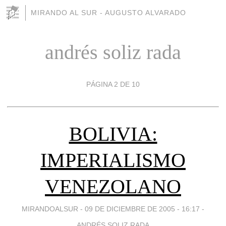
MIRANDO AL SUR - AUGUSTO ALVARADO
andrés soliz rada
PÁGINA 2 DE 10
BOLIVIA:
IMPERIALISMO
VENEZOLANO
MIRANDOALSUR -
09 DE DICIEMBRE DE 2005 - 16:17
-
ANDRÉS SOLIZ RADA