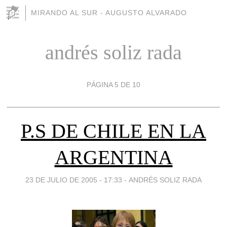
MIRANDO AL SUR - AUGUSTO ALVARADO
andrés soliz rada
PÁGINA 5 DE 10
P.S DE CHILE EN LA
ARGENTINA
23 DE JULIO DE 2005 - 17:33
-
ANDRÉS SOLIZ RADA